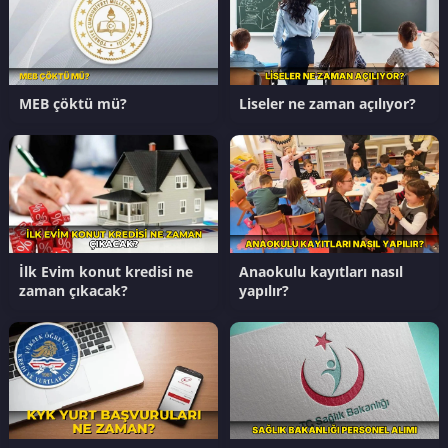
MEB çöktü mü?
Liseler ne zaman açılıyor?
İlk Evim konut kredisi ne
Anaokulu kayıtları nasıl
zaman çıkacak?
yapılır?