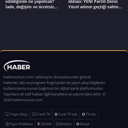
edildiğinde ne yapılmalı?
iddiası: YENİ Partili Deniz
İade, değişim ve ücretsiz
Yücel adının geçtiği sahte
onarım hakları...
mesajları yargıya taşıyor
habersunum.com, televizyon dünyasına dair güncel
haberler, dizi ve program fragmanları ile yayın akışı bilgilerini
kullanıcılarına sunan bağımsız bir dijital içerik platformudur.
Yayınlara ait telif hakları ilgili kanallara ve yapımcılara aittir. ©
2026 habersunum.com
Yayın Akışı
Canlı TV
Canlı TV izle
TV izle
Yayın Politikası
Gizlilik
İletişim
Künye