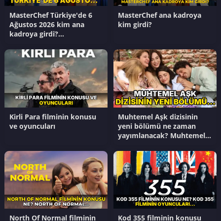
MasterChef Türkiye'de 6
MasterChef ana kadroya
Ağustos 2026 kim ana
kim girdi?
kadroya girdi?
Masterchef'te kim
kazandı?
Kirli Para filminin konusu
Muhtemel Aşk dizisinin
ve oyuncuları
yeni bölümü ne zaman
yayımlanacak? Muhtemel
Aşk dizisinin son
bölümünde ne oldu?
North Of Normal filminin
Kod 355 filminin konusu