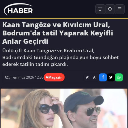
Kaan Tangöze ve Kıvılcım Ural,
Bodrum'da tatil Yaparak Keyifli
Anlar Geçirdi
Ünlü çift Kaan Tangöze ve Kıvılcım Ural,
Bodrum'daki Gündoğan plajında gün boyu sohbet
ederek tatilin tadını çıkardı.
-
+
A
A
5 Temmuz 2026 12:35
Magazin