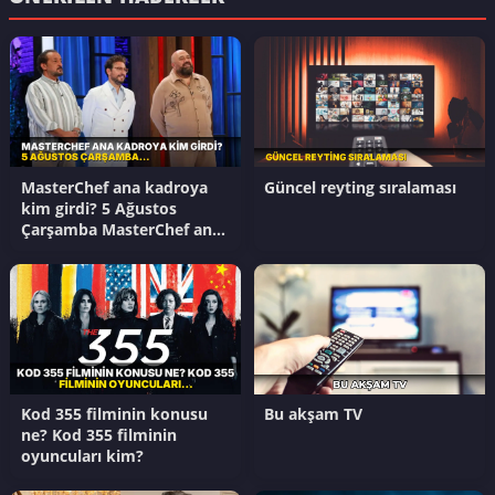
MasterChef ana kadroya
Güncel reyting sıralaması
kim girdi? 5 Ağustos
Çarşamba MasterChef ana
kadroya kim giren 17.
yarışmacı kim oldu?
Kod 355 filminin konusu
Bu akşam TV
ne? Kod 355 filminin
oyuncuları kim?