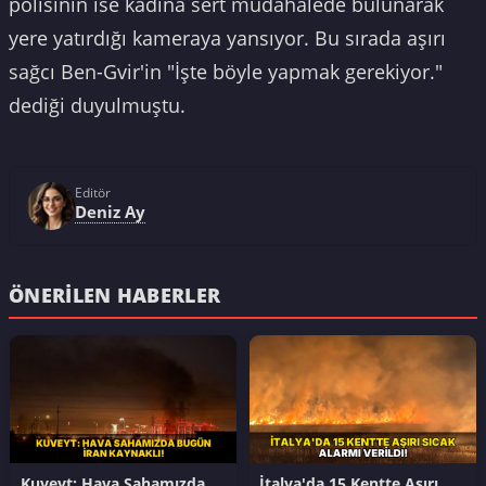
polisinin ise kadına sert müdahalede bulunarak
yere yatırdığı kameraya yansıyor. Bu sırada aşırı
sağcı Ben-Gvir'in "İşte böyle yapmak gerekiyor."
dediği duyulmuştu.
Editör
Deniz Ay
ÖNERILEN HABERLER
Kuveyt: Hava Sahamızda
İtalya'da 15 Kentte Aşırı