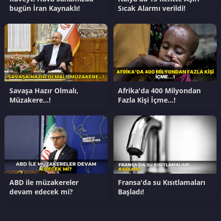
bugün İran Kaynaklı!
Sıcak Alarmı verildi!
Savaşa Hazır Olmalı,
Afrika'da 400 Milyondan
Müzakere…!
Fazla Kişi İçme…!
ABD ile müzakereler
Fransa'da su Kısıtlamaları
devam edecek mi?
Başladı!