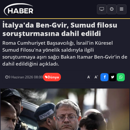
İtalya'da Ben-Gvir, Sumud filosu
soruşturmasına dahil edildi
Roma Cumhuriyet Başsavcılığı, İsrail'in Küresel
Sumud Filosu'na yönelik saldırıyla ilgili
soruşturmaya aşırı sağcı Bakan Itamar Ben-Gvir'in de
dahil edildiğini açıkladı.
-
+
A
A
9 Haziran 2026 08:00
Dünya