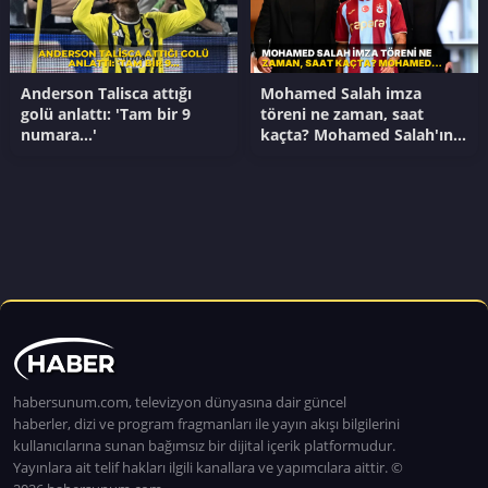
Anderson Talisca attığı
Mohamed Salah imza
golü anlattı: 'Tam bir 9
töreni ne zaman, saat
numara...'
kaçta? Mohamed Salah'ın
imza töreni hangi kanalda?
habersunum.com, televizyon dünyasına dair güncel
haberler, dizi ve program fragmanları ile yayın akışı bilgilerini
kullanıcılarına sunan bağımsız bir dijital içerik platformudur.
Yayınlara ait telif hakları ilgili kanallara ve yapımcılara aittir. ©