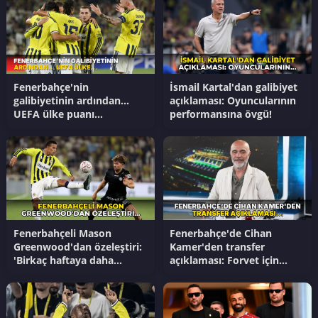
Fenerbahçe'nin
İsmail Kartal'dan galibiyet
galibiyetinin ardından...
açıklaması: Oyuncularının
UEFA ülke puanı
performansına övgü!
güncellendi!
Fenerbahçeli Mason
Fenerbahçe'de Cihan
Greenwood'dan özeleştiri:
Kamer'den transfer
'Birkaç haftaya daha
açıklaması: Forvet için
ihtiyacım var'
tarih verdi!