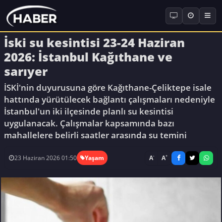
İski su kesintisi 23-24 Haziran
2026: İstanbul Kağıthane ve
sarıyer
İSKİ'nin duyurusuna göre Kağıthane-Çeliktepe isale
hattında yürütülecek bağlantı çalışmaları nedeniyle
İstanbul'un iki ilçesinde planlı su kesintisi
uygulanacak. Çalışmalar kapsamında bazı
mahallelere belirli saatler arasında su temini
-
+
A
A
23 Haziran 2026 01:50
Yaşam