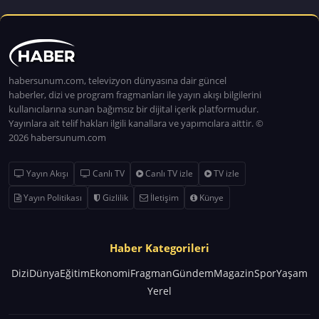
habersunum.com, televizyon dünyasına dair güncel
haberler, dizi ve program fragmanları ile yayın akışı bilgilerini
kullanıcılarına sunan bağımsız bir dijital içerik platformudur.
Yayınlara ait telif hakları ilgili kanallara ve yapımcılara aittir. ©
2026 habersunum.com
Yayın Akışı
Canlı TV
Canlı TV izle
TV izle
Yayın Politikası
Gizlilik
İletişim
Künye
Haber Kategorileri
Dizi
Dünya
Eğitim
Ekonomi
Fragman
Gündem
Magazin
Spor
Yaşam
Yerel