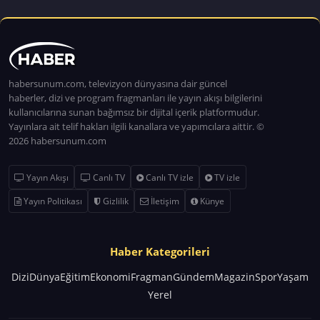
habersunum.com, televizyon dünyasına dair güncel
haberler, dizi ve program fragmanları ile yayın akışı bilgilerini
kullanıcılarına sunan bağımsız bir dijital içerik platformudur.
Yayınlara ait telif hakları ilgili kanallara ve yapımcılara aittir. ©
2026 habersunum.com
Yayın Akışı
Canlı TV
Canlı TV izle
TV izle
Yayın Politikası
Gizlilik
İletişim
Künye
Haber Kategorileri
Dizi
Dünya
Eğitim
Ekonomi
Fragman
Gündem
Magazin
Spor
Yaşam
Yerel