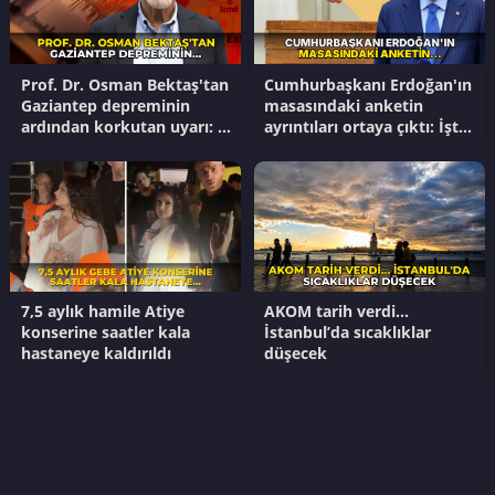
Prof. Dr. Osman Bektaş'tan
Cumhurbaşkanı Erdoğan'ın
Gaziantep depreminin
masasındaki anketin
ardından korkutan uyarı: '6
ayrıntıları ortaya çıktı: İşte
Şubat bitmedi...'
AKP ile YENİ Parti arasında
oy farkı!
7,5 aylık hamile Atiye
AKOM tarih verdi...
konserine saatler kala
İstanbul’da sıcaklıklar
hastaneye kaldırıldı
düşecek