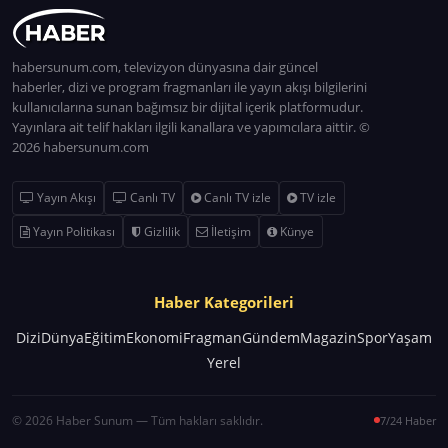
habersunum.com, televizyon dünyasına dair güncel
haberler, dizi ve program fragmanları ile yayın akışı bilgilerini
kullanıcılarına sunan bağımsız bir dijital içerik platformudur.
Yayınlara ait telif hakları ilgili kanallara ve yapımcılara aittir. ©
2026 habersunum.com
Yayın Akışı
Canlı TV
Canlı TV izle
TV izle
Yayın Politikası
Gizlilik
İletişim
Künye
Haber Kategorileri
Dizi
Dünya
Eğitim
Ekonomi
Fragman
Gündem
Magazin
Spor
Yaşam
Yerel
© 2026 Haber Sunum — Tüm hakları saklıdır.
7/24 Haber