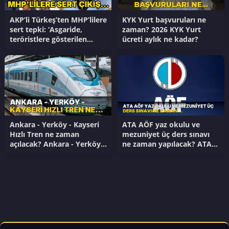
AKP’li Türkeş’ten MHP’lilere
KYK Yurt başvuruları ne
sert tepki: ‘Asgaride,
zaman? 2026 KYK Yurt
teröristlere gösterilen
ücreti aylık ne kadar?
toleransın onda biri…’
Ankara - Yerköy - Kayseri
ATA AÖF yaz okulu ve
Hızlı Tren ne zaman
mezuniyet üç ders sınavı
açılacak? Ankara - Yerköy -
ne zaman yapılacak? ATA
Kayseri Hızlı Tren Hattı
AÖF yaz okulu kayıtları
güzergahı neresi?
başladı mı?