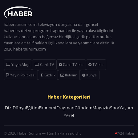
habersunum.com, televizyon dünyasına dair güncel
haberler, dizi ve program fragmanları ile yayın akışı bilgilerini
kullanıcılarına sunan bağımsız bir dijital içerik platformudur.
Yayınlara ait telif hakları ilgili kanallara ve yapımcılara aittir. ©
2026 habersunum.com
Yayın Akışı
Canlı TV
Canlı TV izle
TV izle
Yayın Politikası
Gizlilik
İletişim
Künye
Haber Kategorileri
Dizi
Dünya
Eğitim
Ekonomi
Fragman
Gündem
Magazin
Spor
Yaşam
Yerel
© 2026 Haber Sunum — Tüm hakları saklıdır.
7/24 Haber