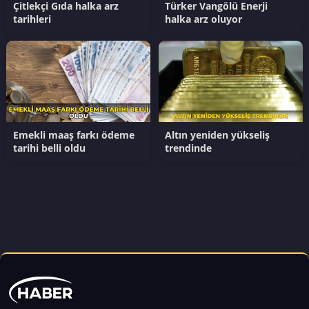
Çitlekçi Gıda halka arz
Türker Vangölü Enerji
tarihleri
halka arz oluyor
Emekli maaş farkı ödeme
Altın yeniden yükseliş
tarihi belli oldu
trendinde