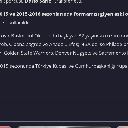
ski sporcusu
Dario Saric
'i transfer etti.
015 ve 2015-2016 sezonlarında formamızı giyen eski o
leri kullanıldı.
rovic Basketbol Okulu'nda başlayan 32 yaşındaki uzun for
reb, Cibona Zagreb ve Anadolu Efes; NBA'de ise Philadel
, Golden State Warriors, Denver Nuggets ve Sacramento K
-2015 sezonunda Türkiye Kupası ve Cumhurbaşkanlığı Kupa