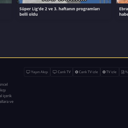
Süper Lig'de 2 ve 3. haftanın programları
Ebra
belli oldu
hab
Yayın Akışı
Canlı TV
Canlı TV izle
TV izle
Ya
üncel
kışı
l içerik
allara ve