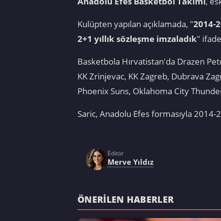
Anadolu Efes Basketbol Takımı
, e
Kulüpten yapılan açıklamada, "
2014-2
2+1 yıllık sözleşme imzaladık
" ifade
Basketbola Hırvatistan'da Drazen Pet
KK Zrinjevac, KK Zagreb, Dubrava Zag
Phoenix Suns, Oklahoma City Thunder
Saric, Anadolu Efes formasıyla 2014
Editör
Merve Yıldız
ÖNERILEN HABERLER