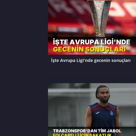
İşte Avrupa Ligi'nde gecenin sonuçları