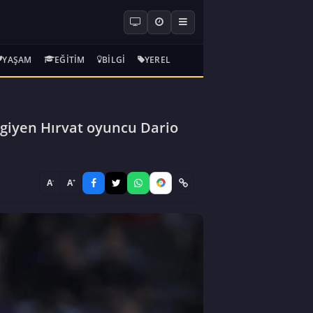
YAŞAM
EĞITIM
BILGI
YEREL
ı giyen Hırvat oyuncu Dario
-
+
A
A