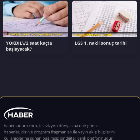
YÖKDİL\/2 saat kaçta
LGS 1. nakil sonuç tarihi
başlayacak?
habersunum.com, televizyon dünyasına dair güncel
haberler, dizi ve program fragmanları ile yayın akışı bilgilerini
kullanıcılarına sunan bağımsız bir dijital içerik platformudur.