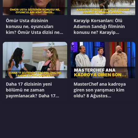
Ömür Usta dizisinin
Karayip Korsanları: Ölü
konusu ne, oyuncuları
Adamın Sandığı filminin
kim? Ömür Usta dizisi ne
konusu ne? Karayip
zaman başlayacak?
Korsanları: Ölü Adamın
Sandığı filminin oyuncuları
kim?
Daha 17 dizisinin yeni
MasterChef ana kadroya
bölümü ne zaman
giren son yarışmacı kim
yayımlanacak? Daha 17
oldu? 8 Ağustos
dizisinin son bölümünde
MasterChef ana kadroya
ne oldu?
giren 20. yarışmacı kim?