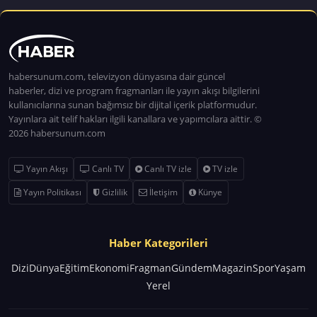
habersunum.com, televizyon dünyasına dair güncel
haberler, dizi ve program fragmanları ile yayın akışı bilgilerini
kullanıcılarına sunan bağımsız bir dijital içerik platformudur.
Yayınlara ait telif hakları ilgili kanallara ve yapımcılara aittir. ©
2026 habersunum.com
Yayın Akışı
Canlı TV
Canlı TV izle
TV izle
Yayın Politikası
Gizlilik
İletişim
Künye
Haber Kategorileri
Dizi
Dünya
Eğitim
Ekonomi
Fragman
Gündem
Magazin
Spor
Yaşam
Yerel