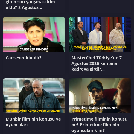
giren son yarışmacı kim
oldu? 8 Ağustos
MasterChef ana kadroya
giren 20. yarışmacı kim?
Cansever kimdir?
MasterChef Türkiye'de 7
Ağustos 2026 kim ana
kadroya girdi?
Masterchef'te kim
kazandı?
Muhbir filminin konusu ve
Primetime filminin konusu
oyuncuları
ne? Primetime filminin
oyuncuları kim?