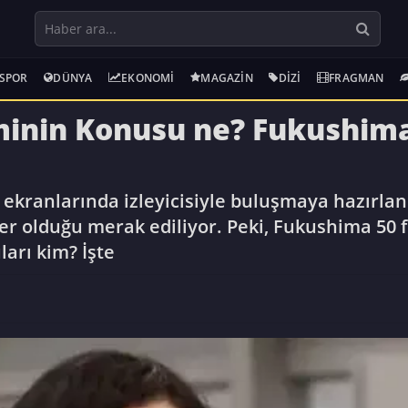
SPOR
DÜNYA
EKONOMI
MAGAZIN
DIZI
FRAGMAN
minin Konusu ne? Fukushima
 ekranlarında izleyicisiyle buluşmaya hazırlan
r olduğu merak ediliyor. Peki, Fukushima 50 
arı kim? İşte