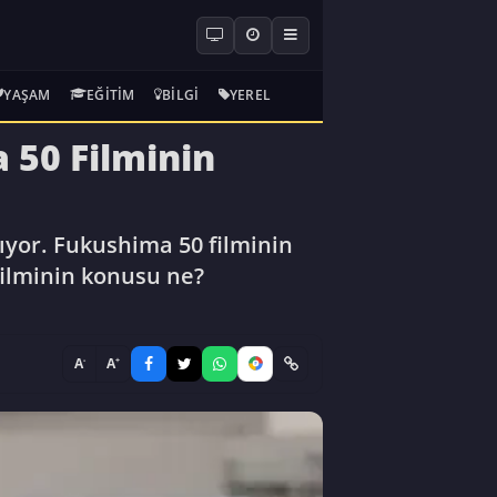
YAŞAM
EĞITIM
BILGI
YEREL
 50 Filminin
ıyor. Fukushima 50 filminin
filminin konusu ne?
-
+
A
A