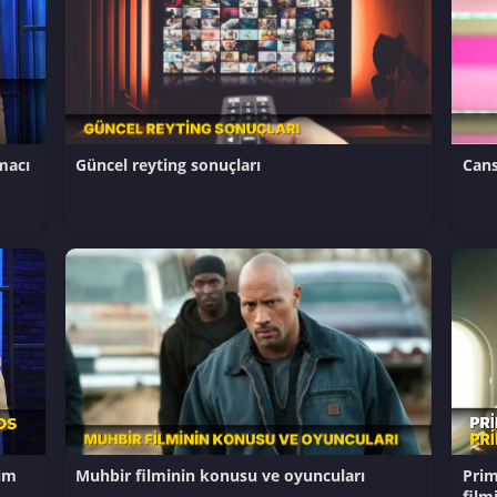
macı
Güncel reyting sonuçları
Cans
im
Muhbir filminin konusu ve oyuncuları
Prim
film