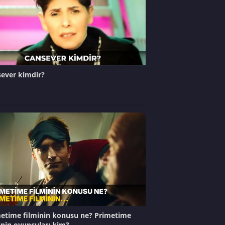
ever kimdir?
etime filminin konusu ne? Primetime
inin oyuncuları kim?