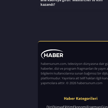
kazandı?
habersunum.com, televizyon dünyasına dair g
haberler, dizi ve program fragmanları ile yayın a
bilgilerini kullanıcılarına sunan bağımsız bir dijita
platformudur. Yayınlara ait telif hakları ilgili kan
yapımcılara aittir. © 2026 habersunum.com
Haber Kategorileri
Dizi
Dünya
Eğitim
Ekonomi
Fragman
Gün