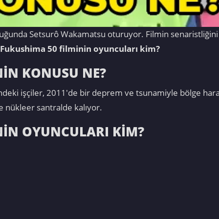
ğunda Setsurô Wakamatsu oturuyor. Filmin senaristliğini 
 Fukushima 50 filminin oyuncuları kim?
NİN KONUSU NE?
ndeki işçiler, 2011'de bir deprem ve tsunamiyle bölge har
ve nükleer santralde kalıyor.
NİN OYUNCULARI KİM?