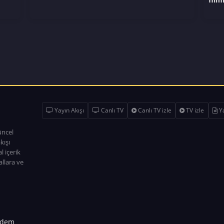
Yayın Akışı
Canlı TV
Canlı TV izle
TV izle
Ya
üncel
kışı
l içerik
allara ve
dem