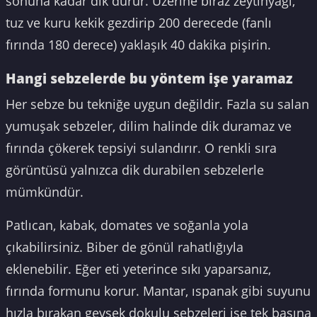
sonuna kadar dik durur. Üzerine biraz zeytinyağı,
tuz ve kuru kekik gezdirip 200 derecede (fanlı
fırında 180 derece) yaklaşık 40 dakika pişirin.
Hangi sebzelerde bu yöntem işe yaramaz
Her sebze bu tekniğe uygun değildir. Fazla su salan
yumuşak sebzeler, dilim halinde dik duramaz ve
fırında çökerek tepsiyi sulandırır. O renkli sıra
görüntüsü yalnızca dik durabilen sebzelerle
mümkündür.
Patlıcan, kabak, domates ve soğanla yola
çıkabilirsiniz. Biber de gönül rahatlığıyla
eklenebilir. Eğer eti yeterince sıkı yaparsanız,
fırında formunu korur. Mantar, ıspanak gibi suyunu
hızla bırakan gevşek dokulu sebzeleri ise tek başına