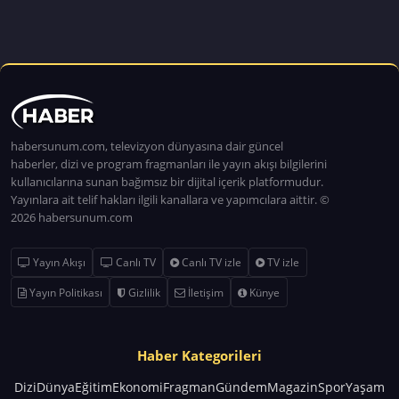
habersunum.com, televizyon dünyasına dair güncel
haberler, dizi ve program fragmanları ile yayın akışı bilgilerini
kullanıcılarına sunan bağımsız bir dijital içerik platformudur.
Yayınlara ait telif hakları ilgili kanallara ve yapımcılara aittir. ©
2026 habersunum.com
Yayın Akışı
Canlı TV
Canlı TV izle
TV izle
Yayın Politikası
Gizlilik
İletişim
Künye
Haber Kategorileri
Dizi
Dünya
Eğitim
Ekonomi
Fragman
Gündem
Magazin
Spor
Yaşam