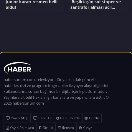
Junior kararı resmen belli
'Beşiktaş’ın sol stoper ve
oldu!
santrafor alması acil
gerekli'
habersunum.com, televizyon dünyasına dair güncel
haberler, dizi ve program fragmanları ile yayın akışı bilgilerini
kullanıcılarına sunan bağımsız bir dijital içerik platformudur.
Yayınlara ait telif hakları ilgili kanallara ve yapımcılara aittir. ©
2026 habersunum.com
Yayın Akışı
Canlı TV
Canlı TV izle
TV izle
Yayın Politikası
Gizlilik
İletişim
Künye