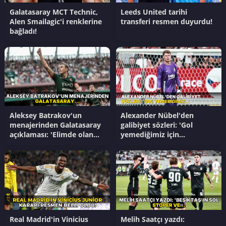
Galatasaray MCT Technic,
Leeds United tarihi
Alen Smailagic'i renklerine
transferi resmen duyurdu!
bağladı!
Aleksey Batrakov'un
Alexander Nübel'den
menajerinden Galatasaray
galibiyet sözleri: 'Gol
açıklaması: 'Elimde olan
yemediğimiz için
tek şey...'
mutluyum'
Real Madrid'in Vinicius
Melih Saatçı yazdı: