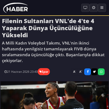
Filenin Sultanları VNL'de 4'te 4
Yaparak Dünya Üçüncülüğüne
Yükseldi
A Milli Kadın Voleybol Takımı, VNL'nin ikinci
haftasında yenilgisiz tamamlayarak FIVB dünya
sıralamasında üçüncülüğe çıktı. Başarılarıyla dikkat
çekiyorlar.
-
+
A
A
21 Haziran 2026 23:40
Spor