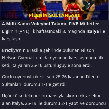
A
Milli Kadın Voleybol Takımı,
FIVB Milletler
Ligi
'nin (VNL) ilk haftasındaki 3. maçında
İtalya
ile
karşılaştı.
Brezilya'nın Brasilia şehrinde bulunan Nilson
Nelson Gymnasium'da oynanan karşılaşmanın ilk
seti, İtalya'nın 25-16 üstünlüğüyle sona erdi.
Güçlü oyunuyla ikinci seti 28-26 kazanan Filenin
Sultanları, durumu 1-1'e getirdi.
Üçüncü setteki performansıyla skoru tekrar eline
alan İtalya, 25-19 ile durumu 2-1 yaptı ve dördüncü