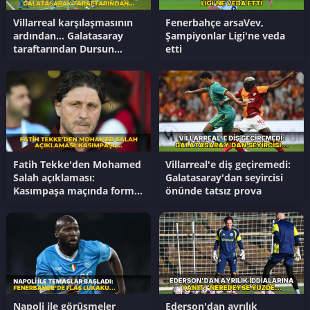
Villarreal karşılaşmasının
Fenerbahçe arsaVev,
ardından... Galatasaray
Şampiyonlar Ligi'ne veda
taraftarından Dursun
etti
Özbek'e transfer tepkisi
Fatih Tekke'den Mohamed
Villarreal'e diş geçiremedi:
Salah açıklaması:
Galatasaray'dan seyircisi
Kasımpaşa maçında forma
önünde tatsız prova
giyecek mı?
Napoli ile görüşmeler
Ederson'dan ayrılık