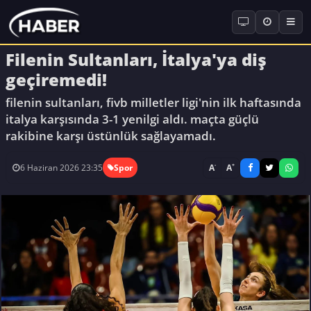
Filenin Sultanları, İtalya'ya diş
geçiremedi!
filenin sultanları, fivb milletler ligi'nin ilk haftasında
italya karşısında 3-1 yenilgi aldı. maçta güçlü
rakibine karşı üstünlük sağlayamadı.
-
+
A
A
6 Haziran 2026 23:35
Spor