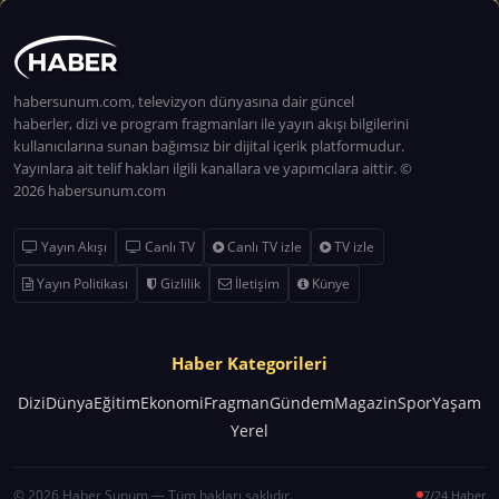
habersunum.com, televizyon dünyasına dair güncel
haberler, dizi ve program fragmanları ile yayın akışı bilgilerini
kullanıcılarına sunan bağımsız bir dijital içerik platformudur.
Yayınlara ait telif hakları ilgili kanallara ve yapımcılara aittir. ©
2026 habersunum.com
Yayın Akışı
Canlı TV
Canlı TV izle
TV izle
Yayın Politikası
Gizlilik
İletişim
Künye
Haber Kategorileri
Dizi
Dünya
Eğitim
Ekonomi
Fragman
Gündem
Magazin
Spor
Yaşam
Yerel
© 2026 Haber Sunum — Tüm hakları saklıdır.
7/24 Haber