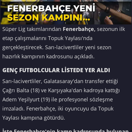
Süper Lig takımlarından
Fenerbahçe,
sezonun ilk
etap çalışmalarını Topuk Yaylası'nda
gerçekleştirecek. Sarı-lacivertliler yeni sezon
hazırlık kampının kadrosunu açıkladı.
GENÇ FUTBOLCULAR LİSTEDE YER ALDI
Sarı-lacivertliler, Galatasaray'dan transfer ettiği
Çağrı Balta (18) ve Karşıyaka'dan kadroya kattığı
Adem Yeşilyurt (19) ile profesyonel sözleşme
imzaladı. Fenerbahçe, iki oyuncuyu da Topuk
Yaylası kampına götürdü.
İşte Fenerbahçe'nin kamp kadrosunda bulunan