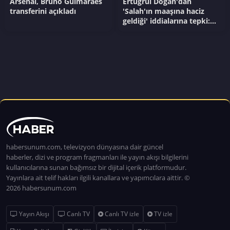
Arsenal, Bruno Guimaraes
Ertuğrul Doğan'dan
transferini açıkladı
'Salah'ın maaşına haciz
geldiği' iddialarına tepki:
'Teknik olarak böyle bir
şey...'
habersunum.com, televizyon dünyasına dair güncel
haberler, dizi ve program fragmanları ile yayın akışı bilgilerini
kullanıcılarına sunan bağımsız bir dijital içerik platformudur.
Yayınlara ait telif hakları ilgili kanallara ve yapımcılara aittir. ©
2026 habersunum.com
Yayın Akışı
Canlı TV
Canlı TV izle
TV izle