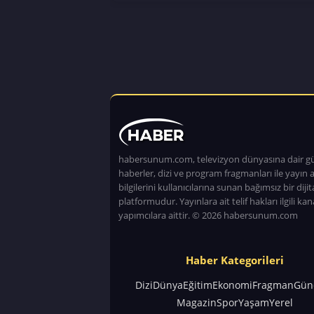
habersunum.com, televizyon dünyasına dair g
haberler, dizi ve program fragmanları ile yayın a
bilgilerini kullanıcılarına sunan bağımsız bir dijita
platformudur. Yayınlara ait telif hakları ilgili kan
yapımcılara aittir. © 2026 habersunum.com
Haber Kategorileri
Dizi
Dünya
Eğitim
Ekonomi
Fragman
Gün
Magazin
Spor
Yaşam
Yerel