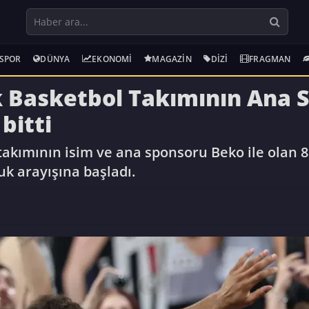
SPOR
DÜNYA
EKONOMI
MAGAZIN
DIZI
FRAGMAN
 Basketbol Takımının Ana S
bitti
kımının isim ve ana sponsoru Beko ile olan 8 yı
k arayışına başladı.