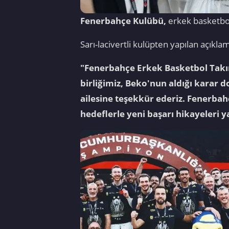
Fenerbahçe Kulübü,
erkek basketbol
Sarı-lacivertli kulüpten yapılan açıklam
"Fenerbahçe Erkek Basketbol Takım
birliğimiz, Beko'nun aldığı karar 
ailesine teşekkür ederiz. Fenerbah
hedeflerle yeni başarı hikayeleri