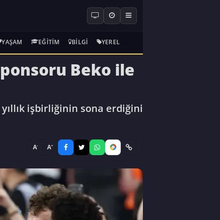
YAŞAM
EĞITIM
BILGI
YEREL
ponsoru Beko ile
llık işbirliğinin sona erdiğini
-
+
A
A