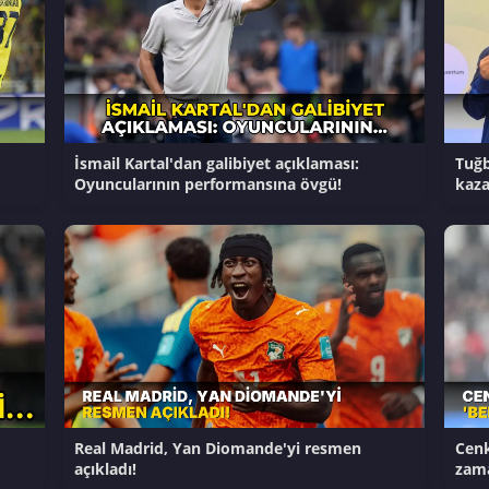
İsmail Kartal'dan galibiyet açıklaması:
Tuğb
Oyuncularının performansına övgü!
kaza
Real Madrid, Yan Diomande'yi resmen
Cenk
açıkladı!
zama