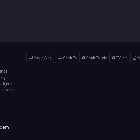
Yayın Akışı
Canlı TV
Canlı TV izle
TV izle
Ya
üncel
kışı
l içerik
allara ve
dem