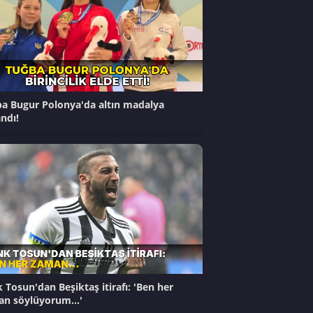
a Bugur Polonya'da altın madalya
ndı!
 Tosun'dan Beşiktaş itirafı: 'Ben her
n söylüyorum...'