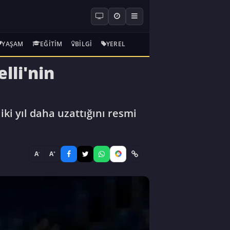
YAŞAM
EĞITIM
BILGI
YEREL
lli'nin
ki yıl daha uzattığını resmi
-
+
A
A