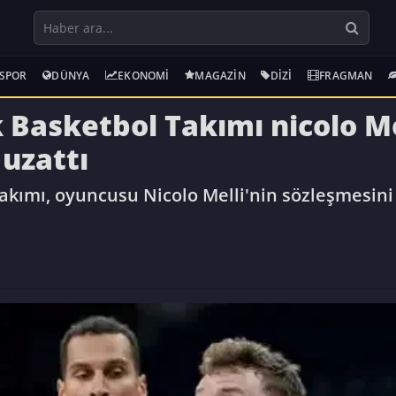
SPOR
DÜNYA
EKONOMI
MAGAZIN
DIZI
FRAGMAN
Basketbol Takımı nicolo Me
 uzattı
kımı, oyuncusu Nicolo Melli'nin sözleşmesini i