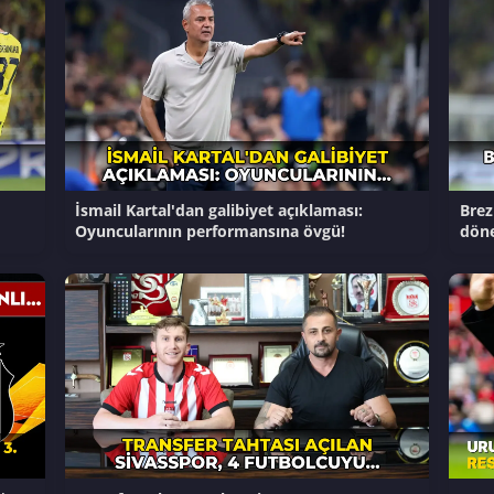
İsmail Kartal'dan galibiyet açıklaması:
Brez
Oyuncularının performansına övgü!
döne