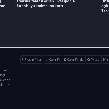
|
Transfer tahtası açılan Sivasspor, 4
Urug
eme
futbolcuyu kadrosuna kattı
açık
Takı
Yayın Akışı
Canlı TV
Canlı TV izle
TV izle
Ya
üncel
kışı
l içerik
allara ve