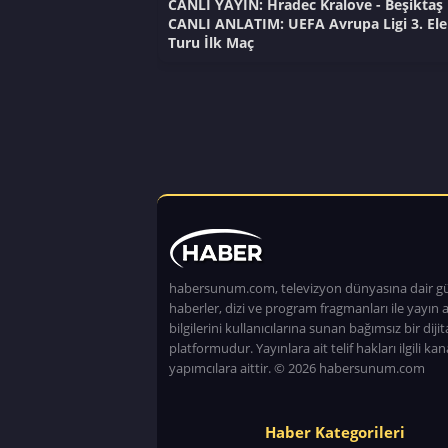
CANLI YAYIN: Hradec Kralove - Beşiktaş 
CANLI ANLATIM: UEFA Avrupa Ligi 3. El
Turu İlk Maç
habersunum.com, televizyon dünyasına dair g
haberler, dizi ve program fragmanları ile yayın a
bilgilerini kullanıcılarına sunan bağımsız bir dijita
platformudur. Yayınlara ait telif hakları ilgili kan
yapımcılara aittir. © 2026 habersunum.com
Haber Kategorileri