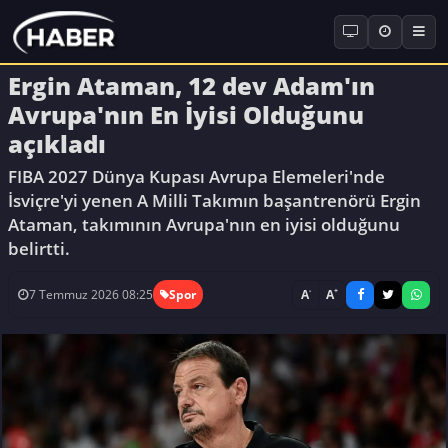
Ergin Ataman, 12 dev Adam'ın
Avrupa'nın En İyisi Olduğunu
açıkladı
FIBA 2027 Dünya Kupası Avrupa Elemeleri'nde
İsviçre'yi yenen A Milli Takımın başantrenörü Ergin
Ataman, takımının Avrupa'nın en iyisi olduğunu
belirtti.
-
+
A
A
7 Temmuz 2026 08:25
Spor