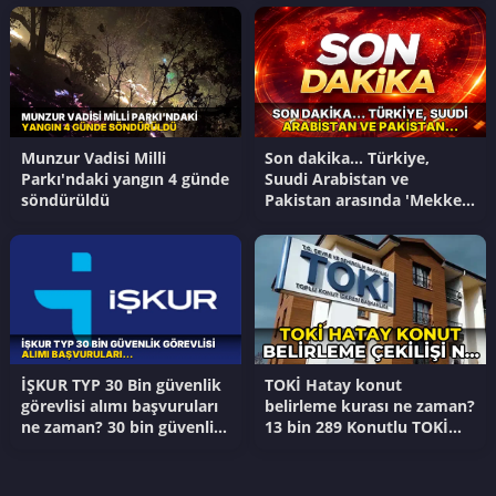
Munzur Vadisi Milli
Son dakika... Türkiye,
Parkı'ndaki yangın 4 günde
Suudi Arabistan ve
söndürüldü
Pakistan arasında 'Mekke
Savunma Anlaşması'
imzalandı
İŞKUR TYP 30 Bin güvenlik
TOKİ Hatay konut
görevlisi alımı başvuruları
belirleme kurası ne zaman?
ne zaman? 30 bin güvenlik
13 bin 289 Konutlu TOKİ
görevlisi alımı başvuru
Hatay konut kura sonuçları
şartları neler?
ne zaman açıklanacak?