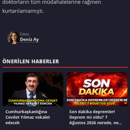
doktorların tüm müdahalelerine rağmen
kurtarılamamıştı.
Editör
Deniz Ay
ÖNERILEN HABERLER
Cumhurbaşkanlığına
Son dakika depremler!
Cevdet Yılmaz vekalet
Deprem mi oldu? 7
edecek
Ağustos 2026 nerede, ne
zaman deprem oldu?