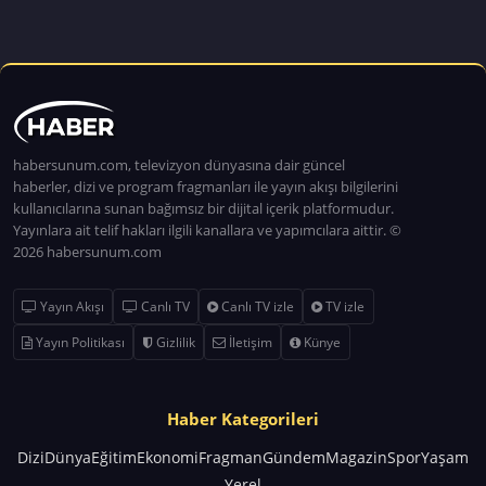
habersunum.com, televizyon dünyasına dair güncel
haberler, dizi ve program fragmanları ile yayın akışı bilgilerini
kullanıcılarına sunan bağımsız bir dijital içerik platformudur.
Yayınlara ait telif hakları ilgili kanallara ve yapımcılara aittir. ©
2026 habersunum.com
Yayın Akışı
Canlı TV
Canlı TV izle
TV izle
Yayın Politikası
Gizlilik
İletişim
Künye
Haber Kategorileri
Dizi
Dünya
Eğitim
Ekonomi
Fragman
Gündem
Magazin
Spor
Yaşam
Yerel