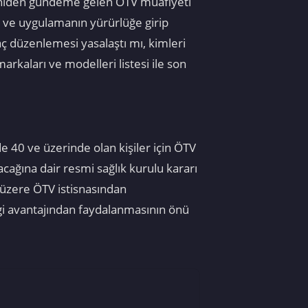
a yeniden gündeme gelen ÖTV muafiyeti
u ve uygulamanın yürürlüğe girip
aç düzenlemesi yasalaştı mı, kimleri
markaları ve modelleri listesi ile son
 40 ve üzerinde olan kişiler için ÖTV
cağına dair resmi sağlık kurulu kararı
k üzere ÖTV istisnasından
gi avantajından faydalanmasının önü