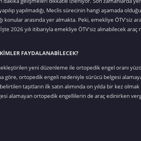
i son dakika gelişmeleri dikkatle izleniyor. Son zamanlard
e yapılıp yapılmadığı, Meclis sürecinin hangi aşamada olduğ
ğı konular arasında yer almakta. Peki, emekliye ÖTV'siz ar
İşte 2026 yılı itibarıyla emekliye ÖTV'siz alınabilecek araç 
KİMLER FAYDALANABİLECEK?
kleştirilen yeni düzenleme ile ortopedik engel oranı yüzde
na göre, ortopedik engeli nedeniyle sürücü belgesi alamaya
elirtilen taşıtların ilk satın alımında on yılda bir kez olma
esi alamayan ortopedik engellilerin de araç edinirken ver