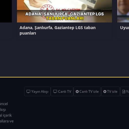
Adana, Şanlıurfa, Gaziantep LGS taban
Uyum
puanları
Yayın Akışı
Canlı TV
Canlı TV izle
TV izle
Ya
üncel
kışı
l içerik
allara ve