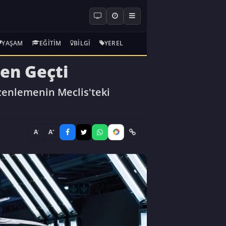
YAŞAM
EĞITIM
BILGI
YEREL
ten Geçti
üzenlemenin Meclis'teki
-
+
A
A