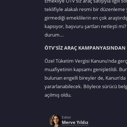
Emekliye ÖTV'siz araç satışıyla ilgil
teklifiyle alakalı resmi bir düzenlem
girmediği emeklilerin en çok araştırdı
kapsıyor, başvuru şartları netleşti mi? 
durum...
ÖTV'SİZ ARAÇ KAMPANYASINDAN 
Özel Tüketim Vergisi Kanunu’nda gerçe
muafiyetinin kapsamı genişletildi. Bu
bulunan engelli bireyler de, Kanun’da b
yararlanabilecek. Böylece sürücü belg
açılmış oldu.
Editör
Merve Yıldız