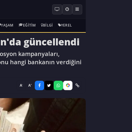
YAŞAM
EĞITIM
BILGI
YEREL
n'da güncellendi
mosyon kampanyaları,
onu hangi bankanın verdiğini
-
+
A
A