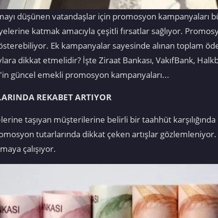
şımayı düşünen vatandaşlar için promosyon kampanyaları b
yelerine katmak amacıyla çeşitli fırsatlar sağlıyor. Promos
 gösterebiliyor. Ek kampanyalar sayesinde alınan toplam öd
ara dikkat etmelidir? İşte Ziraat Bankası, VakıfBank, Halk
B'in güncel emekli promosyon kampanyaları...
ARINDA REKABET ARTIYOR
erine taşıyan müşterilerine belirli bir taahhüt karşılığı
syon tutarlarında dikkat çeken artışlar gözlemleniyor. Öz
maya çalışıyor.