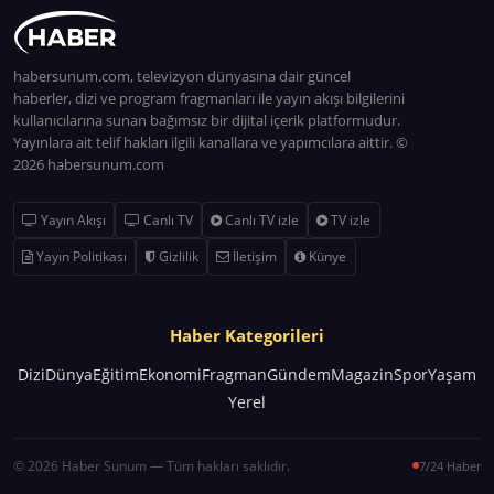
habersunum.com, televizyon dünyasına dair güncel
haberler, dizi ve program fragmanları ile yayın akışı bilgilerini
kullanıcılarına sunan bağımsız bir dijital içerik platformudur.
Yayınlara ait telif hakları ilgili kanallara ve yapımcılara aittir. ©
2026 habersunum.com
Yayın Akışı
Canlı TV
Canlı TV izle
TV izle
Yayın Politikası
Gizlilik
İletişim
Künye
Haber Kategorileri
Dizi
Dünya
Eğitim
Ekonomi
Fragman
Gündem
Magazin
Spor
Yaşam
Yerel
© 2026 Haber Sunum — Tüm hakları saklıdır.
7/24 Haber