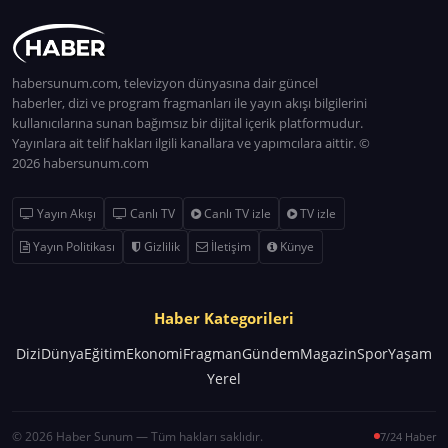
habersunum.com, televizyon dünyasına dair güncel
haberler, dizi ve program fragmanları ile yayın akışı bilgilerini
kullanıcılarına sunan bağımsız bir dijital içerik platformudur.
Yayınlara ait telif hakları ilgili kanallara ve yapımcılara aittir. ©
2026 habersunum.com
Yayın Akışı
Canlı TV
Canlı TV izle
TV izle
Yayın Politikası
Gizlilik
İletişim
Künye
Haber Kategorileri
Dizi
Dünya
Eğitim
Ekonomi
Fragman
Gündem
Magazin
Spor
Yaşam
Yerel
© 2026 Haber Sunum — Tüm hakları saklıdır.
7/24 Haber