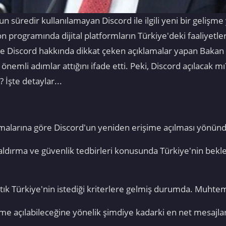
n süredir kullanılamayan Discord ile ilgili yeni bir gelişme
yon programında dijital platformların Türkiye'deki faaliyetl
e Discord hakkında dikkat çeken açıklamalar yapan Bakan 
nemli adımlar attığını ifade etti. Peki, Discord açılacak 
 İşte detaylar...
malarına göre Discord'un yeniden erişime açılması yönünd
kaldırma ve güvenlik tedbirleri konusunda Türkiye'nin bekle
rtık Türkiye'nin istediği kriterlere gelmiş durumda. Muht
me açılabileceğine yönelik şimdiye kadarki en net mesajlard