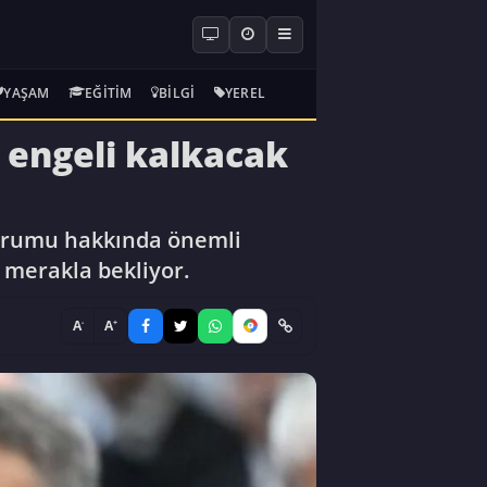
YAŞAM
EĞITIM
BILGI
YEREL
 engeli kalkacak
durumu hakkında önemli
 merakla bekliyor.
-
+
A
A