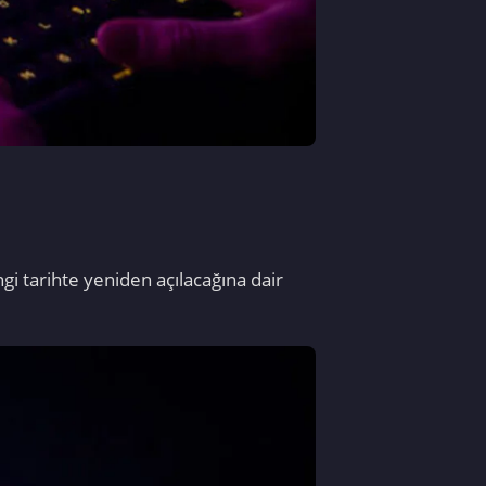
gi tarihte yeniden açılacağına dair