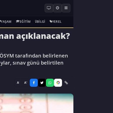
YAŞAM
EĞITIM
BILGI
YEREL
aman açıklanacak?
 ÖSYM tarafından belirlenen
lar, sınav günü belirtilen
-
+
A
A