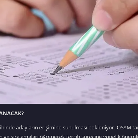
LANACAK?
ihinde adayların erişimine sunulması bekleniyor. ÖSYM tar
uan ve sıralamaları öğrenerek tercih sürecine yönelik önem