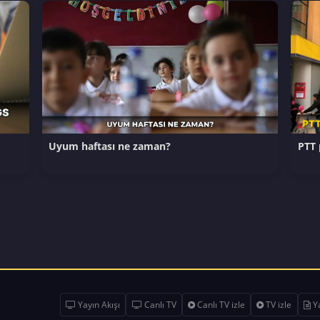
Uyum haftası ne zaman?
PTT 
Yayın Akışı
Canlı TV
Canlı TV izle
TV izle
Ya