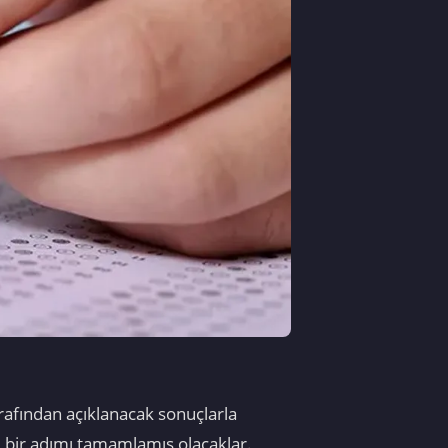
afından açıklanacak sonuçlarla
li bir adımı tamamlamış olacaklar.