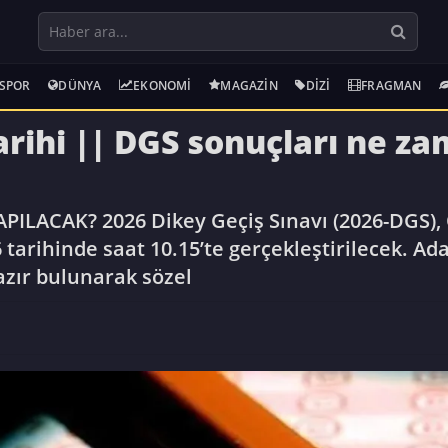
SPOR
DÜNYA
EKONOMI
MAGAZIN
DIZI
FRAGMAN
rihi || DGS sonuçları ne z
ILACAK? 2026 Dikey Geçiş Sınavı (2026-DGS),
arihinde saat 10.15’te gerçekleştirilecek. Aday
azır bulunarak sözel