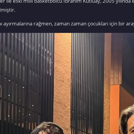
 ile eski milli basketbolcu İbrahim Kutluay, 2005 yılında 
miştir.
ını ayırmalarına rağmen, zaman zaman çocukları için bir a