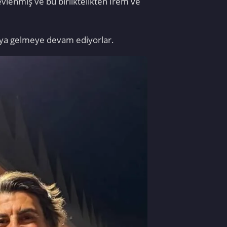
evlenmiş ve bu birliktelikten İrem ve
raya gelmeye devam ediyorlar.