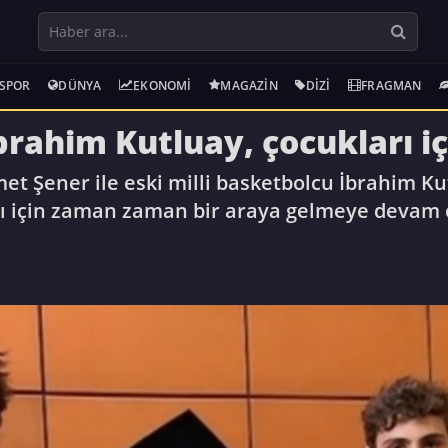
SPOR
DÜNYA
EKONOMI
MAGAZIN
DIZI
FRAGMAN
rahim Kutluay, çocukları içi
et Şener ile eski milli basketbolcu İbrahim Ku
arı için zaman zaman bir araya gelmeye devam 