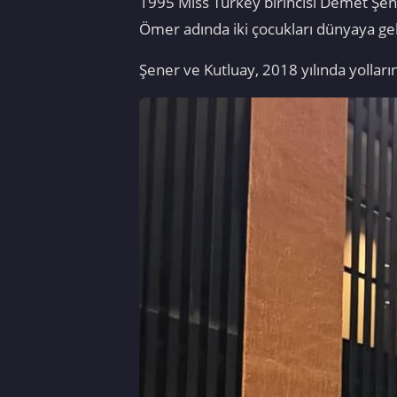
1995 Miss Turkey birincisi Demet Şener
Ömer adında iki çocukları dünyaya gel
Şener ve Kutluay, 2018 yılında yollar