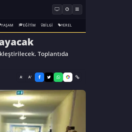
YAŞAM
EĞITIM
BILGI
YEREL
layacak
leştirilecek. Toplantıda
-
+
A
A