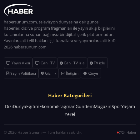
habersunum.com, televizyon dünyasına dair güncel
haberler, dizi ve program fragmanları ile yayın akışı bilgilerini
kullanıcılarına sunan bağımsız bir dijital içerik platformudur.
Yayınlara ait telif hakları ilgili kanallara ve yapımcılara aittir. ©
2026 habersunum.com
Yayın Akışı
Canlı TV
Canlı TV izle
TV izle
Yayın Politikası
Gizlilik
İletişim
Künye
Haber Kategorileri
Dizi
Dünya
Eğitim
Ekonomi
Fragman
Gündem
Magazin
Spor
Yaşam
Yerel
© 2026 Haber Sunum — Tüm hakları saklıdır.
7/24 Haber