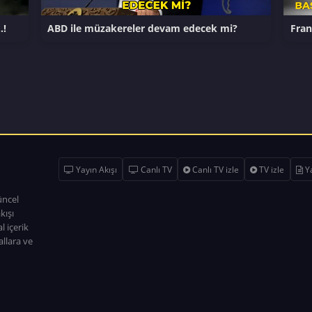
…!
ABD ile müzakereler devam edecek mi?
Fran
Yayın Akışı
Canlı TV
Canlı TV izle
TV izle
Ya
üncel
kışı
l içerik
allara ve