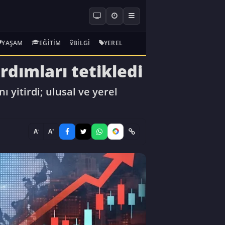
YAŞAM
EĞITIM
BILGI
YEREL
rdımları tetikledi
 yitirdi; ulusal ve yerel
-
+
A
A