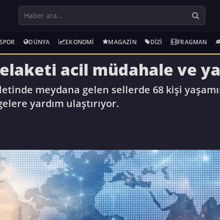
SPOR
DÜNYA
EKONOMI
MAGAZIN
DIZI
FRAGMAN
felaketi acil müdahale ve ya
etinde meydana gelen sellerde 68 kişi yaşamını
gelere yardım ulaştırıyor.