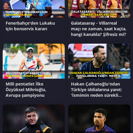
Fenerbahçe'den Lukaku
Galatasaray - Villarreal
için bonservis kararı
maçı ne zaman, saat kaçta,
hangi kanalda? Şifresiz mi?
Milli pentatlet İlke
Hakan Çalhanoğlu'ndan
Özyüksel Mihrioğlu,
Türkiye iddialarına yanıt:
Avrupa şampiyonu
'İsmimin neden sürekli
gündeme getirildiğini
anlamıyorum'