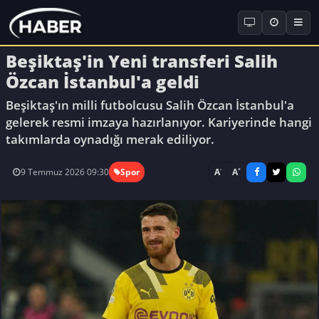
Beşiktaş'in Yeni transferi Salih
Özcan İstanbul'a geldi
Beşiktaş'ın milli futbolcusu Salih Özcan İstanbul'a
gelerek resmi imzaya hazırlanıyor. Kariyerinde hangi
takımlarda oynadığı merak ediliyor.
-
+
A
A
9 Temmuz 2026 09:30
Spor