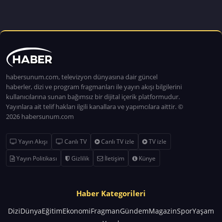
habersunum.com, televizyon dünyasına dair güncel
haberler, dizi ve program fragmanları ile yayın akışı bilgilerini
kullanıcılarına sunan bağımsız bir dijital içerik platformudur.
Yayınlara ait telif hakları ilgili kanallara ve yapımcılara aittir. ©
2026 habersunum.com
Yayın Akışı
Canlı TV
Canlı TV izle
TV izle
Yayın Politikası
Gizlilik
İletişim
Künye
Haber Kategorileri
Dizi
Dünya
Eğitim
Ekonomi
Fragman
Gündem
Magazin
Spor
Yaşam