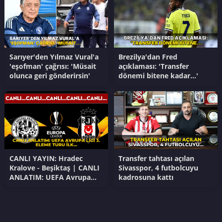
Sarıyer'den Yılmaz Vural'a
Brezilya'dan Fred
'eşofman' çağrısı: 'Müsait
açıklaması: 'Transfer
olunca geri gönderirsin'
dönemi bitene kadar...'
CANLI YAYIN: Hradec
Transfer tahtası açılan
Kralove - Beşiktaş | CANLI
Sivasspor, 4 futbolcuyu
ANLATIM: UEFA Avrupa
kadrosuna kattı
Ligi 3. Eleme Turu İlk Maç