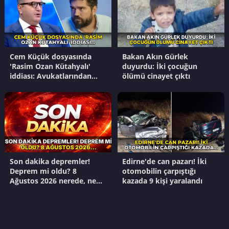
Cem Küçük dosyasında
Bakan Akın Gürlek
'Rasim Ozan Kütahyalı'
duyurdu: İki çocuğun
iddiası: Avukatlarından
ölümü cinayet çıktı
'suç duyurusu' hamlesi
Son dakika depremler!
Edirne'de can pazarı! İki
Deprem mi oldu? 8
otomobilin çarpıştığı
Ağustos 2026 nerede, ne
kazada 9 kişi yaralandı
zaman deprem oldu?