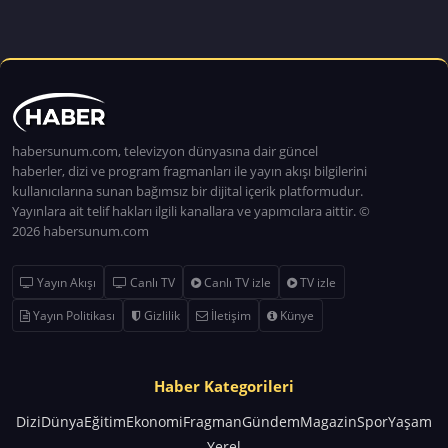
habersunum.com, televizyon dünyasına dair güncel
haberler, dizi ve program fragmanları ile yayın akışı bilgilerini
kullanıcılarına sunan bağımsız bir dijital içerik platformudur.
Yayınlara ait telif hakları ilgili kanallara ve yapımcılara aittir. ©
2026 habersunum.com
Yayın Akışı
Canlı TV
Canlı TV izle
TV izle
Yayın Politikası
Gizlilik
İletişim
Künye
Haber Kategorileri
Dizi
Dünya
Eğitim
Ekonomi
Fragman
Gündem
Magazin
Spor
Yaşam
Yerel