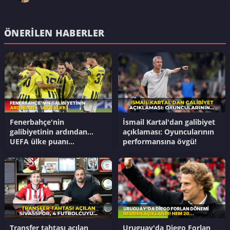
ÖNERILEN HABERLER
Fenerbahçe'nin
İsmail Kartal'dan galibiyet
galibiyetinin ardından...
açıklaması: Oyuncularının
UEFA ülke puanı
performansına övgü!
güncellendi!
Transfer tahtası açılan
Uruguay'da Diego Forlan