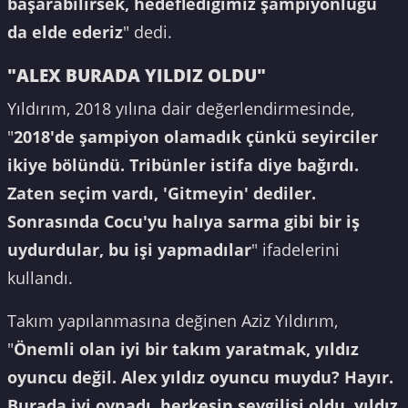
başarabilirsek, hedeflediğimiz şampiyonluğu
da elde ederiz
" dedi.
"ALEX BURADA YILDIZ OLDU"
Yıldırım, 2018 yılına dair değerlendirmesinde,
"
2018'de şampiyon olamadık çünkü seyirciler
ikiye bölündü. Tribünler istifa diye bağırdı.
Zaten seçim vardı, 'Gitmeyin' dediler.
Sonrasında Cocu'yu halıya sarma gibi bir iş
uydurdular, bu işi yapmadılar
" ifadelerini
kullandı.
Takım yapılanmasına değinen Aziz Yıldırım,
"
Önemli olan iyi bir takım yaratmak, yıldız
oyuncu değil. Alex yıldız oyuncu muydu? Hayır.
Burada iyi oynadı, herkesin sevgilisi oldu, yıldız