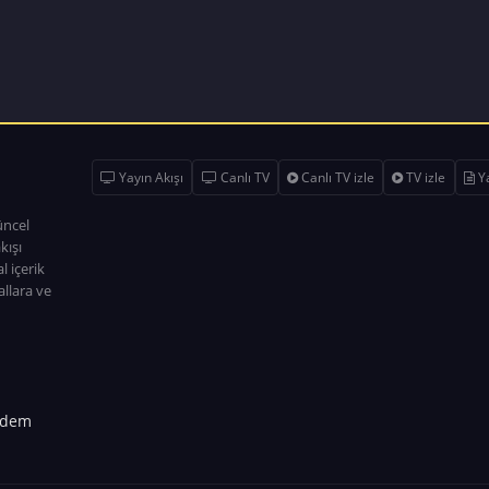
Yayın Akışı
Canlı TV
Canlı TV izle
TV izle
Ya
üncel
kışı
l içerik
allara ve
dem