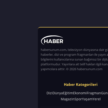
habersunum.com, televizyon dünyasına dair g
haberler, dizi ve program fragmanları ile yayın a
bilgilerini kullanıcılarına sunan bağımsız bir dijita
platformudur. Yayınlara ait telif hakları ilgili kan
yapımcılara aittir. © 2026 habersunum.com
Haber Kategorileri
Dizi
Dünya
Eğitim
Ekonomi
Fragman
Gün
Magazin
Spor
Yaşam
Yerel