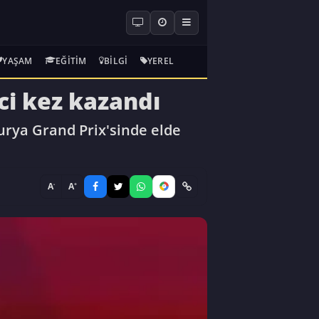
YAŞAM
EĞITIM
BILGI
YEREL
ci kez kazandı
urya Grand Prix'sinde elde
-
+
A
A