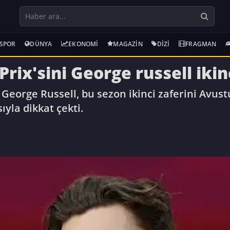
SPOR
DÜNYA
EKONOMI
MAGAZIN
DIZI
FRAGMAN
rix'sini George russell ikin
George Russell, bu sezon ikinci zaferini Avust
ıyla dikkat çekti.