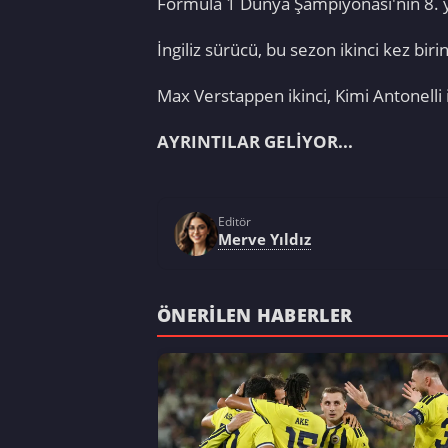
Formula 1 Dünya Şampiyonası'nın 8. y
İngiliz sürücü, bu sezon ikinci kez birinc
Max Verstappen ikinci, Kimi Antonelli
AYRINTILAR GELİYOR...
Editör
Merve Yıldız
ÖNERILEN HABERLER