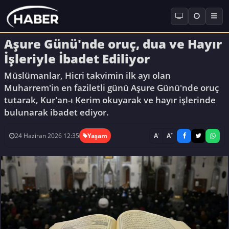
Aşure Günü'nde oruç, dua ve Hayır
İşleriyle İbadet Ediliyor
Müslümanlar, Hicri takvimin ilk ayı olan
Muharrem'in en faziletli günü Aşure Günü'nde oruç
tutarak, Kur'an-ı Kerim okuyarak ve hayır işlerinde
bulunarak ibadet ediyor.
-
+
A
A
24 Haziran 2026 12:35
Yaşam