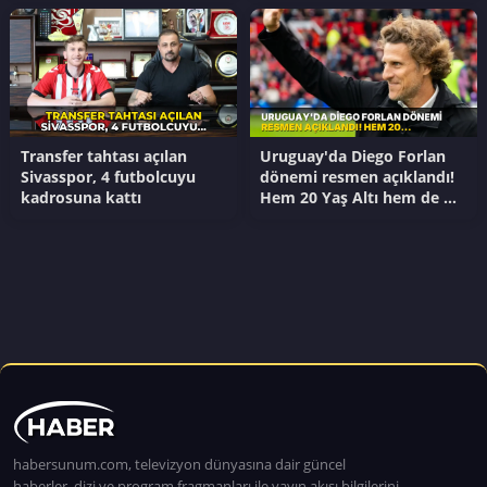
Transfer tahtası açılan
Uruguay'da Diego Forlan
Sivasspor, 4 futbolcuyu
dönemi resmen açıklandı!
kadrosuna kattı
Hem 20 Yaş Altı hem de A
Milli Takım...
habersunum.com, televizyon dünyasına dair güncel
haberler, dizi ve program fragmanları ile yayın akışı bilgilerini