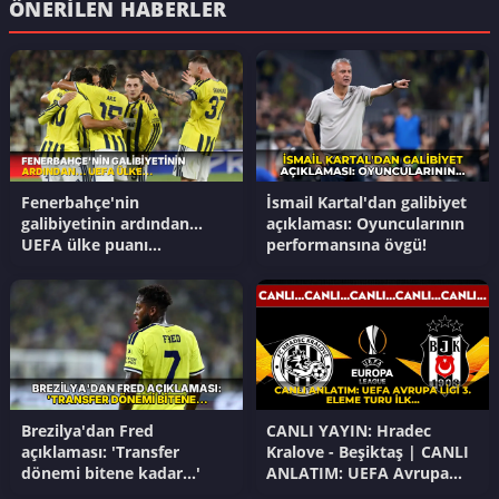
ÖNERILEN HABERLER
Fenerbahçe'nin
İsmail Kartal'dan galibiyet
galibiyetinin ardından...
açıklaması: Oyuncularının
UEFA ülke puanı
performansına övgü!
güncellendi!
Brezilya'dan Fred
CANLI YAYIN: Hradec
açıklaması: 'Transfer
Kralove - Beşiktaş | CANLI
dönemi bitene kadar...'
ANLATIM: UEFA Avrupa
Ligi 3. Eleme Turu İlk Maç