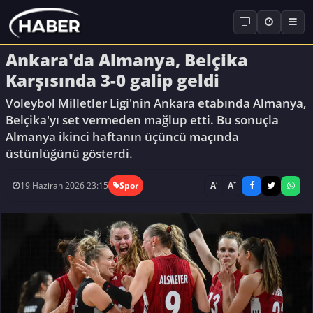
Ankara'da Almanya, Belçika
Karşısında 3-0 galip geldi
Voleybol Milletler Ligi'nin Ankara etabında Almanya,
Belçika'yı set vermeden mağlup etti. Bu sonuçla
Almanya ikinci haftanın üçüncü maçında
üstünlüğünü gösterdi.
-
+
A
A
19 Haziran 2026 23:15
Spor