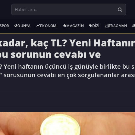
SPOR
DÜNYA
EKONOMI
MAGAZIN
DIZI
FRAGMAN
 kadar, kaç TL? Yeni Haftanı
bu sorunun cevabı ve
TL? Yeni haftanın üçüncü iş günüyle birlikte bu 
?" sorusunun cevabı en çok sorgulananlar arasın