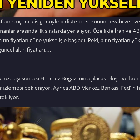
haftanın üçüncü iş günüyle birlikte bu sorunun cevabı ve özel
nlar arasında ilk sıralarda yer alıyor. Özellikle İran ve A
ltın fiyatları güne yükselişle başladı. Peki, altın fiyatları
ncel altın fiyatları....
aki uzalaşı sonrası Hürmüz Boğazı'nın açılacak oluşu ve bunun
ir izlemesi bekleniyor. Ayrıca ABD Merkez Bankası Fed'in fai
tekliyor.