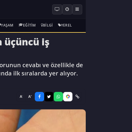
YAŞAM
EĞITIM
BILGI
YEREL
n üçüncü iş
sorunun cevabı ve özellikle de
da ilk sıralarda yer alıyor.
-
+
A
A