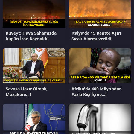
Kuveyt: Hava Sahamızda
İtalya'da 15 Kentte Aşırı
bugün İran Kaynaklı!
Sıcak Alarmı verildi!
Savaşa Hazır Olmalı,
Afrika'da 400 Milyondan
Müzakere…!
Fazla Kişi İçme…!