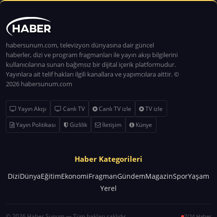
habersunum.com, televizyon dünyasına dair güncel
haberler, dizi ve program fragmanları ile yayın akışı bilgilerini
kullanıcılarına sunan bağımsız bir dijital içerik platformudur.
Yayınlara ait telif hakları ilgili kanallara ve yapımcılara aittir. ©
2026 habersunum.com
Yayın Akışı
Canlı TV
Canlı TV izle
TV izle
Yayın Politikası
Gizlilik
İletişim
Künye
Haber Kategorileri
Dizi
Dünya
Eğitim
Ekonomi
Fragman
Gündem
Magazin
Spor
Yaşam
Yerel
© 2026 Haber Sunum — Tüm hakları saklıdır.
7/24 Haber