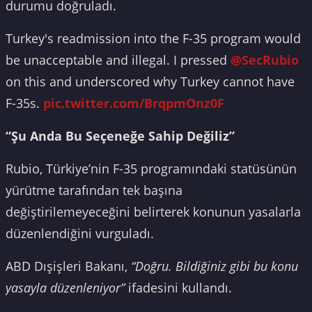
durumu doğruladı.
Turkey's readmission into the F-35 program would
be unacceptable and illegal. I pressed
@SecRubio
on this and underscored why Turkey cannot have
F-35s.
pic.twitter.com/BrqpmOnz0F
“Şu Anda Bu Seçeneğe Sahip Değiliz”
Rubio, Türkiye’nin F-35 programındaki statüsünün
yürütme tarafından tek başına
değiştirilemeyeceğini belirterek konunun yasalarla
düzenlendiğini vurguladı.
ABD Dışişleri Bakanı,
“Doğru. Bildiğiniz gibi bu konu
yasayla düzenleniyor”
ifadesini kullandı.