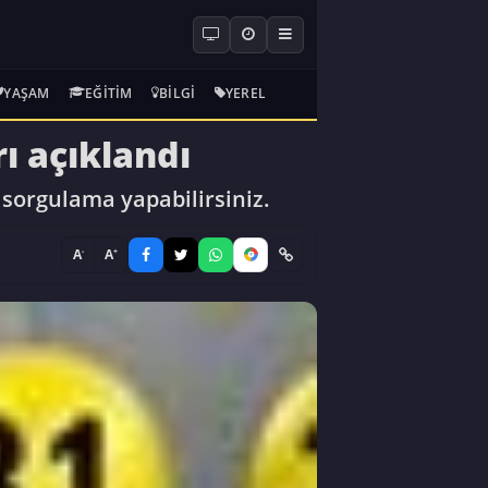
YAŞAM
EĞITIM
BILGI
YEREL
ı açıklandı
 sorgulama yapabilirsiniz.
-
+
A
A