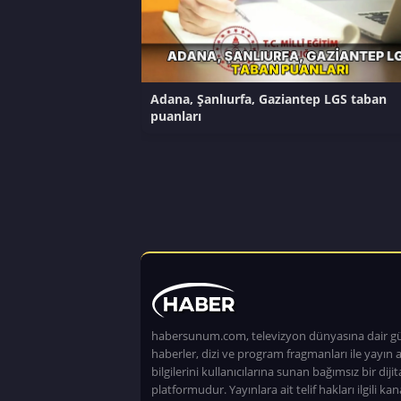
Adana, Şanlıurfa, Gaziantep LGS taban
puanları
habersunum.com, televizyon dünyasına dair g
haberler, dizi ve program fragmanları ile yayın a
bilgilerini kullanıcılarına sunan bağımsız bir dijita
platformudur. Yayınlara ait telif hakları ilgili kan