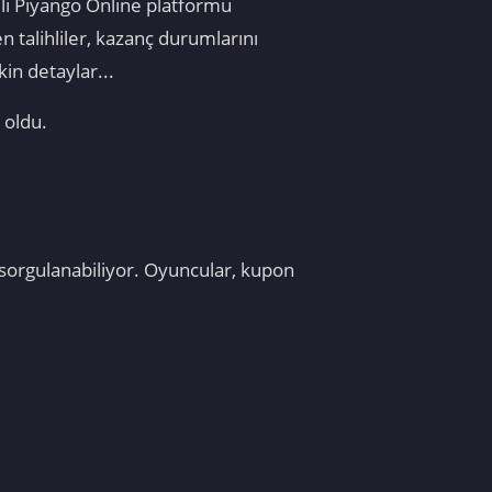
lli Piyango Online platformu
talihliler, kazanç durumlarını
in detaylar...
 oldu.
a sorgulanabiliyor. Oyuncular, kupon