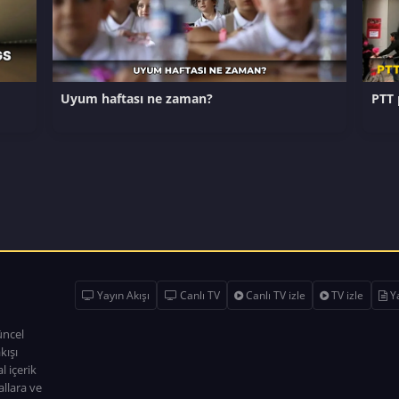
Uyum haftası ne zaman?
PTT 
Yayın Akışı
Canlı TV
Canlı TV izle
TV izle
Ya
üncel
kışı
l içerik
allara ve